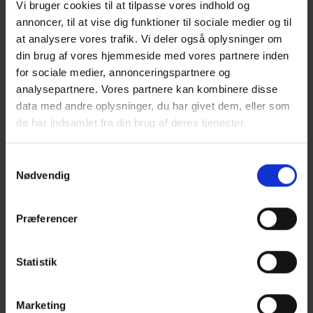
Vi bruger cookies til at tilpasse vores indhold og
nye produkt, som alle snakker om, når de kører hjem, griner
annoncer, til at vise dig funktioner til sociale medier og til
han og tilføjer, at reolen kan skræddersys efter kundernes
at analysere vores trafik. Vi deler også oplysninger om
ønsker.
din brug af vores hjemmeside med vores partnere inden
for sociale medier, annonceringspartnere og
Fokus på klimasikring og rensning
analysepartnere. Vores partnere kan kombinere disse
data med andre oplysninger, du har givet dem, eller som
Blandt dem, der leverer produkter til at opbevare i Kloak-reol,
de har indsamlet fra din brug af deres tjenester.
er Scanpipe A/S, som har været med på Kloakmessen lige fra
starten. Scanpipe er en af landets største grossister med
speciale i vand og afløb.
Samtykkevalg
Nødvendig
- Kloakmessen er den mest relevante messe, der findes for en
virksomhed som vores. Det er præcis vores kernekunder, der
Præferencer
kommer; kloakmestre, entreprenører og også rådgivere og
kommuner.
Statistik
Der er rigtig mange udførende i forhold til andre fora, så
messen er ikke til at komme udenom, fastslår indkøbs- og
Marketing
marketingschef Peter Lundgaard.