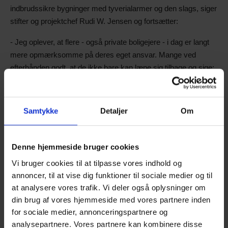
indbrudssikre bygninger med tyverialarmer og den slags, siger
stifter og projektchef Rudi W. Jensen og fortsætter:
- Jeg oplever, at flere - også private boligejere - i dag er langt
mere opmærksomme på deres eget ansvar. Mange ved
efterhånden godt, at de ikke bare kan læne sig tilbage og sige:
“Det er forsyningens opgave”. Der er kommet en erkendelse
af, at man selv må tage ansvar og investere i de rigtige
løsninger, siger han og understreger, at travlheden må ikke må
Samtykke
Detaljer
Om
gå ud over kvaliteten - hellere takke nej til en opgave end at
levere en løsning, der ikke holder.
Denne hjemmeside bruger cookies
Vi bruger cookies til at tilpasse vores indhold og
Både nye og kendte løsninger
annoncer, til at vise dig funktioner til sociale medier og til
at analysere vores trafik. Vi deler også oplysninger om
På Kloakmessen 2026 vil Skybrudskompagniet blandt andet
din brug af vores hjemmeside med vores partnere inden
præsentere deres velkendte højvandslukkere og
hybrid
for sociale medier, annonceringspartnere og
bypass
-anlæg - en kombination af højvandslukke og
analysepartnere. Vores partnere kan kombinere disse